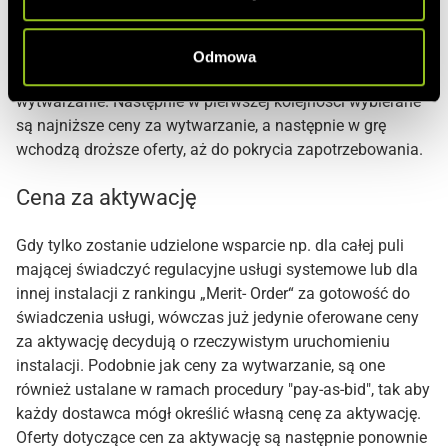
Po zakończeniu przetargu operatorzy systemów
przesyłowych dokonują uporządkowania wszystkich ofert
od najniższej do najwyższej oferty w liście rankingowej
Odmowa
„Merit- Order“ (MOL)
na podstawie oferowanych cen za
wytwarzanie. Następnie w pierwszej kolejności wybierane
są najniższe ceny za wytwarzanie, a następnie w grę
wchodzą droższe oferty, aż do pokrycia zapotrzebowania.
Cena za aktywację
Gdy tylko zostanie udzielone wsparcie np. dla całej puli
mającej świadczyć regulacyjne usługi systemowe lub dla
innej instalacji z rankingu „Merit- Order“ za gotowość do
świadczenia usługi, wówczas już jedynie oferowane ceny
za aktywację decydują o rzeczywistym uruchomieniu
instalacji. Podobnie jak ceny za wytwarzanie, są one
również ustalane w ramach procedury "pay-as-bid", tak aby
każdy dostawca mógł określić własną cenę za aktywację.
Oferty dotyczące cen za aktywację są następnie ponownie