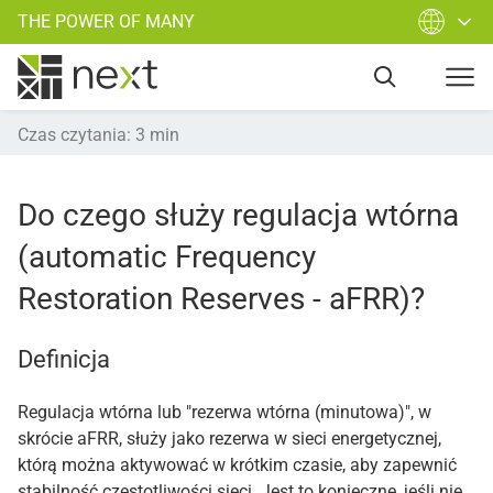
THE POWER OF MANY
Czas czytania
:
3
min
Do czego służy regulacja wtórna
(automatic Frequency
Restoration Reserves - aFRR)?
Definicja
Regulacja wtórna lub "rezerwa wtórna (minutowa)", w
skrócie aFRR, służy jako rezerwa w sieci energetycznej,
którą można aktywować w krótkim czasie, aby zapewnić
stabilność częstotliwości sieci. Jest to konieczne, jeśli nie