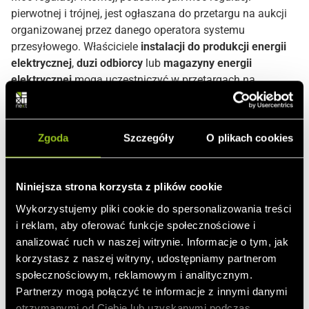
pierwotnej i trójnej, jest ogłaszana do przetargu na aukcji
organizowanej przez danego operatora systemu
przesyłowego. Właściciele
instalacji do produkcji energii
elektrycznej
,
duzi odbiorcy
lub
magazyny energii
elektrycznej
mogą uczestniczyć w przetargach na
dostawę rezerwy wtórnej po dokonaniu prekwalifikacji
swojej instalacji.
Zgoda
Szczegóły
O plikach cookies
Niniejsza strona korzysta z plików cookie
Dowiedz się więcej
Wykorzystujemy pliki cookie do spersonalizowania treści
i reklam, aby oferować funkcje społecznościowe i
analizować ruch w naszej witrynie. Informacje o tym, jak
korzystasz z naszej witryny, udostępniamy partnerom
społecznościowym, reklamowym i analitycznym.
Cena za wytwarzanie i cena za aktywację
Partnerzy mogą połączyć te informacje z innymi danymi
otrzymanymi od Ciebie lub uzyskanymi podczas