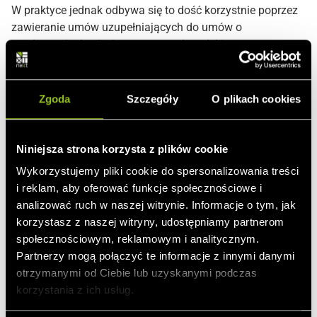
W praktyce jednak odbywa się to dość korzystnie poprzez
zawieranie umów uzupełniających do umów o
przyłączenie do sieci, na co zezwala polskie prawo
energetyczne. Te dodatkowe umowy pozwalają na
przedłużenie okresu trwania umowy o przyłączenie do sieci
poza rzeczywisty maksymalny okres obowiązywania. W
Zgoda
Szczegóły
O plikach cookies
takich przypadkach mogą jednak wystąpić konflikty z
terminami oddania do eksploatacji przez URE po
przyznaniu dopłaty w ramach aukcji.
Niniejsza strona korzysta z plików cookie
Wykorzystujemy pliki cookie do spersonalizowania treści
i reklam, aby oferować funkcje społecznościowe i
analizować ruch w naszej witrynie. Informacje o tym, jak
korzystasz z naszej witryny, udostępniamy partnerom
Dowiedz się więcej
społecznościowym, reklamowym i analitycznym.
Partnerzy mogą połączyć te informacje z innymi danymi
otrzymanymi od Ciebie lub uzyskanymi podczas
korzystania z ich usług.