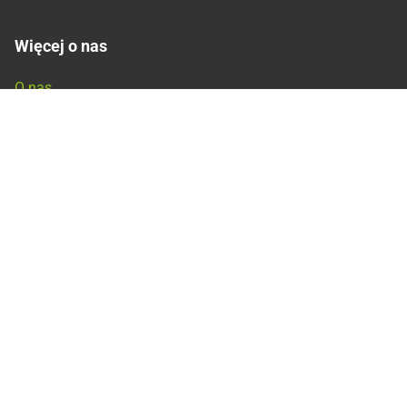
Więcej o nas
O nas
Produkty
Kariera
Informacje prawne
Pliki Cookies
Impressum
Polityka prywatności
Polityka prywatności – Rekrutacja
Począ-