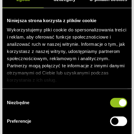
Utrechtseweg 310 B46
6812 AR Arnhem
Niniejsza strona korzysta z plików cookie
info(at)next-kraftwerke.nl
Wykorzystujemy pliki cookie do spersonalizowania treści
i reklam, aby oferować funkcje społecznościowe i
analizować ruch w naszej witrynie. Informacje o tym, jak
korzystasz z naszej witryny, udostępniamy partnerom
społecznościowym, reklamowym i analitycznym.
Partnerzy mogą połączyć te informacje z innymi danymi
otrzymanymi od Ciebie lub uzyskanymi podczas
korzystania z ich usług.
W
Niezbędne
y
b
Polska
ó
Preferencje
Warszawa
r
Astoria Business Link
z